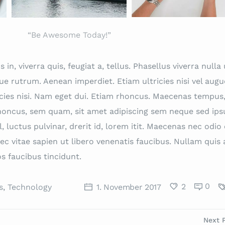
“Be Awesome Today!”
in, viverra quis, feugiat a, tellus. Phasellus viverra nulla 
ue rutrum. Aenean imperdiet. Etiam ultricies nisi vel augu
icies nisi. Nam eget dui. Etiam rhoncus. Maecenas tempus
oncus, sem quam, sit amet adipiscing sem neque sed ip
luctus pulvinar, drerit id, lorem itit. Maecenas nec odio 
c vitae sapien ut libero venenatis faucibus. Nullam quis 
s faucibus tincidunt.
0
2
s
,
Technology
1. November 2017
Next 