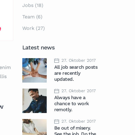
Jobs
(18)
Team
(6)
Work
(27)
Latest news
27. Oktober 2017
All job search posts
 enim
are recently
lis
updated.
27. Oktober 2017
Always have a
chance to work
ow
remotly.
27. Oktober 2017
Be out of misery.
See the job. Do the