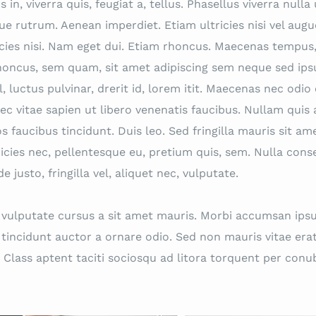
in, viverra quis, feugiat a, tellus. Phasellus viverra nulla 
ue rutrum. Aenean imperdiet. Etiam ultricies nisi vel augu
icies nisi. Nam eget dui. Etiam rhoncus. Maecenas tempus
oncus, sem quam, sit amet adipiscing sem neque sed ip
luctus pulvinar, drerit id, lorem itit. Maecenas nec odio 
c vitae sapien ut libero venenatis faucibus. Nullam quis 
s faucibus tincidunt. Duis leo. Sed fringilla mauris sit am
ricies nec, pellentesque eu, pretium quis, sem. Nulla con
justo, fringilla vel, aliquet nec, vulputate.
h vulputate cursus a sit amet mauris. Morbi accumsan ip
o tincidunt auctor a ornare odio. Sed non mauris vitae era
 Class aptent taciti sociosqu ad litora torquent per conub