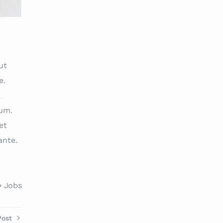
ut
e.
,
sum.
et
ante.
Jobs
Post