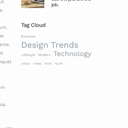
ut
job.
e.
,
Tag Cloud
sum.
et
Business
Design Trends
ante.
Technology
et
Lifestyle
Modern
sequat
Urban
Video
Work
Youth
sum
t
ia.