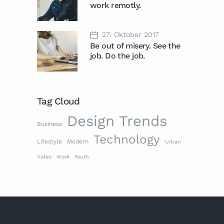
work remotly.
27. Oktober 2017
Be out of misery. See the
job. Do the job.
Tag Cloud
Design Trends
Business
Technology
Lifestyle
Modern
Urban
Video
Work
Youth